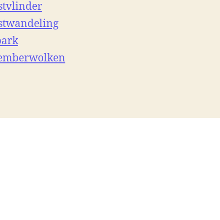
stvlinder
stwandeling
park
temberwolken