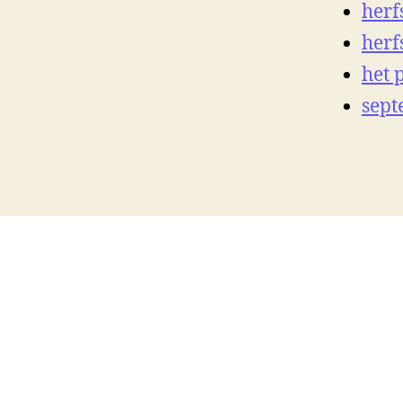
herf
herf
het 
sep