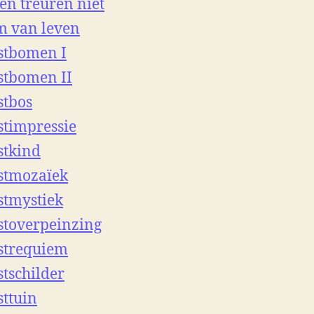
n treuren niet
 van leven
stbomen I
stbomen II
stbos
stimpressie
stkind
stmozaïek
stmystiek
stoverpeinzing
strequiem
stschilder
sttuin