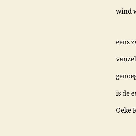
wind w
eens z
vanzel
genoeg
is de 
Oeke 