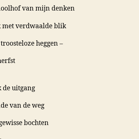
doolhof van mijn denken
k met verdwaalde blik
 troosteloze heggen –
herfst
k de uitgang
nde van de weg
gewisse bochten