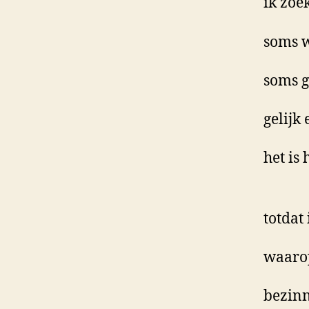
ik zoe
soms 
soms g
gelijk
het is 
totdat
waarop
bezinn