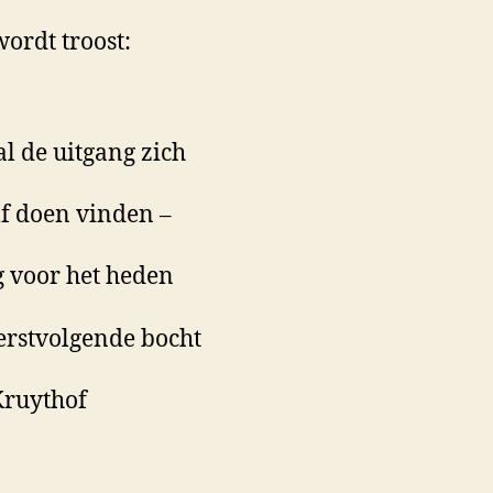
ordt troost:
al de uitgang zich
f doen vinden –
 voor het heden
eerstvolgende bocht
Kruythof