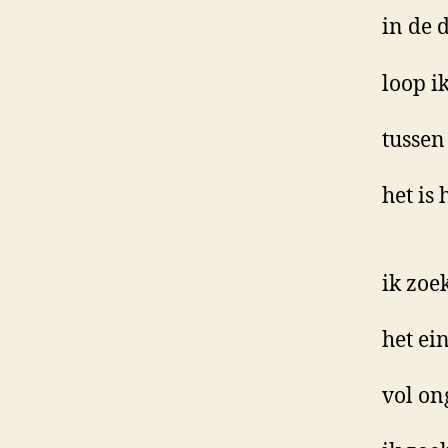
in de 
loop i
tussen
het is 
ik zoe
het ei
vol on