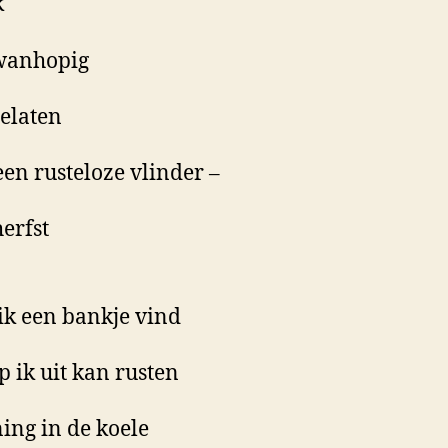
k
wanhopig
elaten
 een rusteloze vlinder –
herfst
 ik een bankje vind
 ik uit kan rusten
ing in de koele