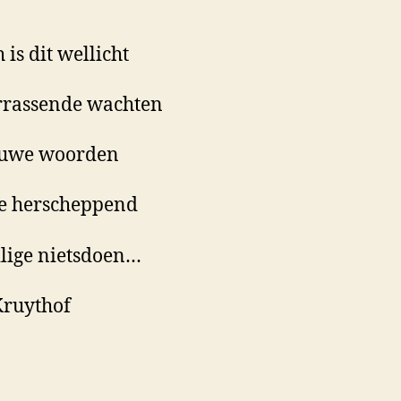
 is dit wellicht
rrassende wachten
euwe woorden
lte herscheppend
ilige nietsdoen…
Kruythof