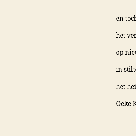
en toch
het ve
op ni
in sti
het he
Oeke 