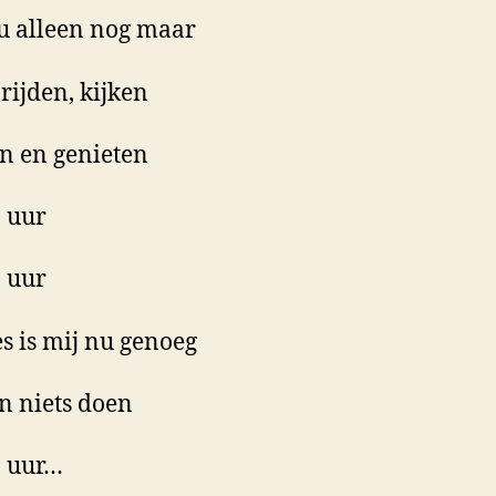
u alleen nog maar
 rijden, kijken
en en genieten
 uur
 uur
es is mij nu genoeg
 niets doen
a uur…