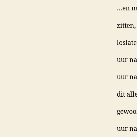
…en n
zitten,
loslat
uur na
uur na
dit all
gewoon
uur n