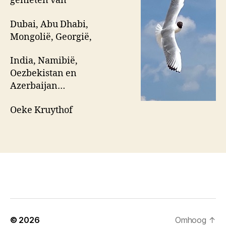
genieten van
Dubai, Abu Dhabi,
Mongolië, Georgië,
India, Namibië,
Oezbekistan en
Azerbaijan…
Oeke Kruythof
© 2026
Omhoog
↑