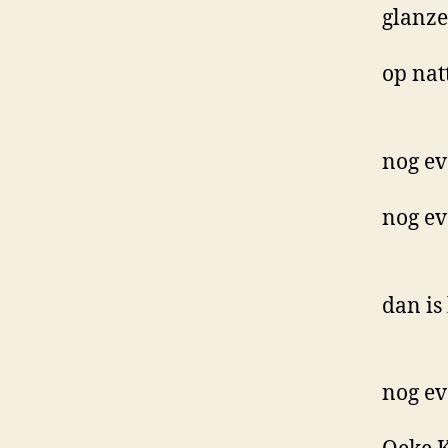
glanze
op nat
nog e
nog e
dan is
nog ev