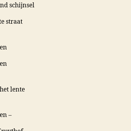
nd schijnsel
te straat
ven
ven
 het lente
en –