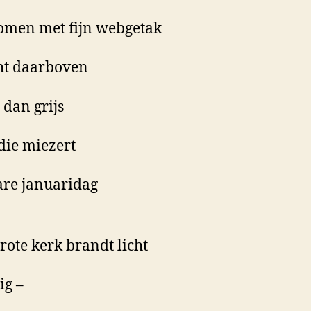
omen met fijn webgetak
ht daarboven
 dan grijs
die miezert
re januaridag
grote kerk brandt licht
ig –