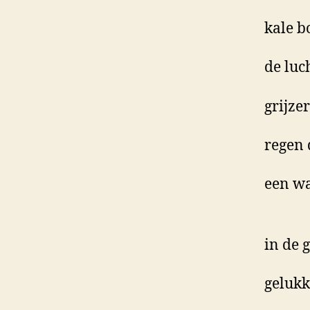
kale b
de luc
grijzer
regen 
een wa
in de 
gelukk