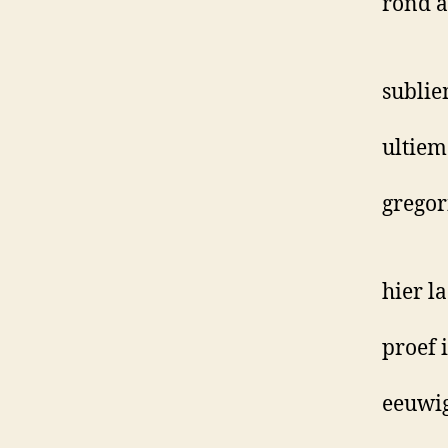
rond 
subli
ultiem
gregor
hier la
proef 
eeuwi