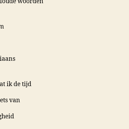
aloude woorden
em
iaans
at ik de tijd
iets van
gheid