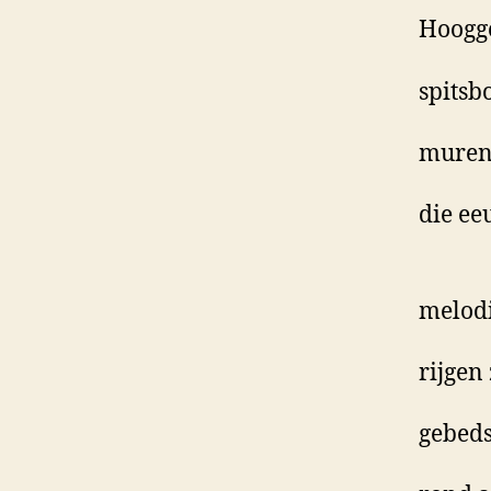
Hoogg
spits
mure
die ee
melod
rijgen
gebed